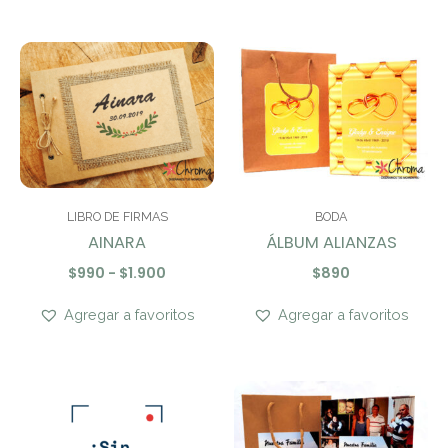
Rango
de
precios:
desde
$990
hasta
$1.900
LIBRO DE FIRMAS
BODA
AINARA
ÁLBUM ALIANZAS
$
990
-
$
1.900
$
890
Agregar a favoritos
Agregar a favoritos