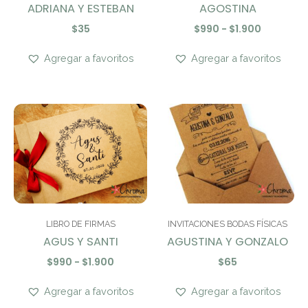
ADRIANA Y ESTEBAN
AGOSTINA
$
35
$
990
-
$
1.900
Agregar a favoritos
Agregar a favoritos
Rango
de
precios:
desde
$990
hasta
$1.900
LIBRO DE FIRMAS
INVITACIONES BODAS FÍSICAS
AGUS Y SANTI
AGUSTINA Y GONZALO
$
990
-
$
1.900
$
65
Agregar a favoritos
Agregar a favoritos