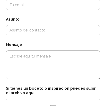
Asunto
Mensaje
b
Si tienes un boceto o inspiración puedes subir
o
el archivo aquí
c
e
t