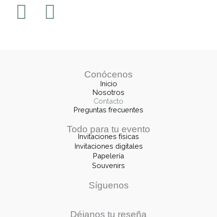
F
I
a
n
c
s
e
t
Conócenos
b
a
Inicio
Nosotros
Contacto
o
g
Preguntas frecuentes
o
r
Todo para tu evento
Invitaciones físicas
k
a
Invitaciones digitales
Papelería
m
Souvenirs
Síguenos
Déjanos tu reseña