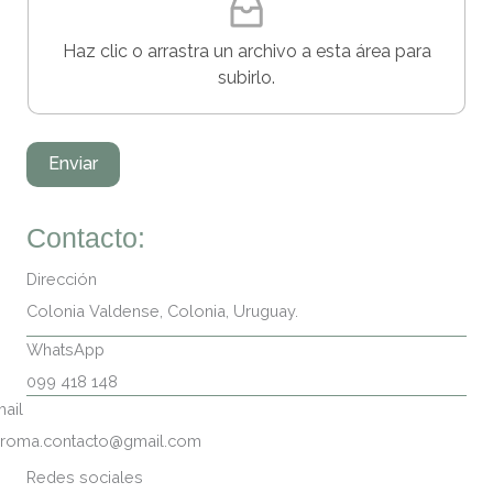
o
a
q
Haz clic o arrastra un archivo a esta área para
u
subirlo.
í
a
r
c
Enviar
h
i
v
Contacto:
o
Dirección
Colonia Valdense, Colonia, Uruguay.
WhatsApp
099 418 148
ail
roma.contacto@gmail.com
Redes sociales