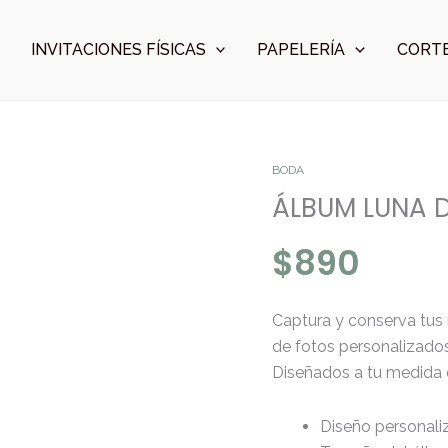
INVITACIONES FÍSICAS
PAPELERÍA
CORTE
ÁLBUM
BODA
LUNA
ÁLBUM LUNA D
DE
$
890
MIEL
cantidad
Captura y conserva tu
de fotos personalizados
Diseñados a tu medida 
Diseño personali