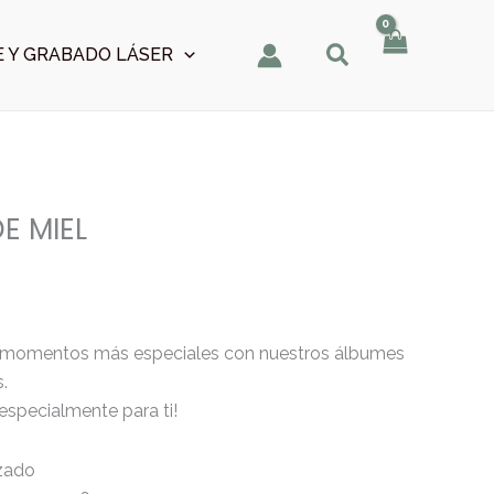
 Y GRABADO LÁSER
E MIEL
s momentos más especiales con nuestros álbumes
.
especialmente para ti!
zado