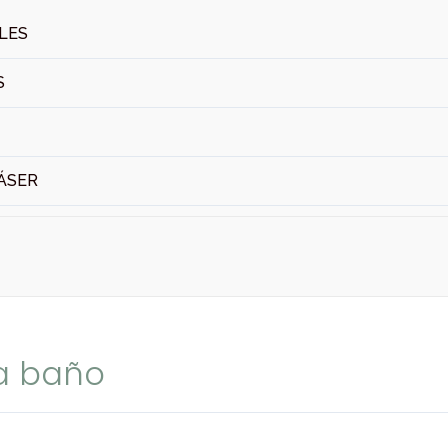
ALES
S
ÁSER
a baño