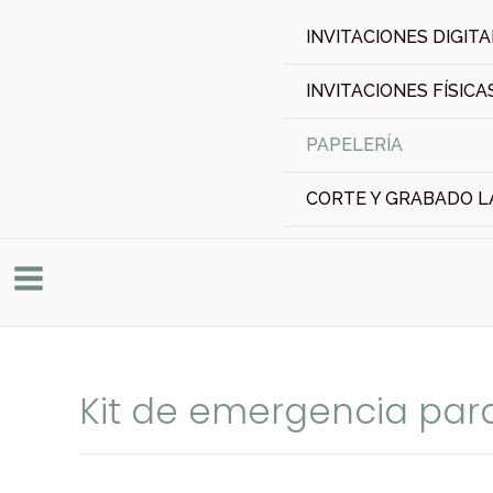
Ir
INVITACIONES DIGIT
al
contenido
INVITACIONES FÍSICA
PAPELERÍA
CORTE Y GRABADO L
Kit de emergencia par