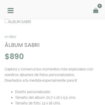
Ir
al
contenido
ÁLBUM
SABRI
cantidad
XV AÑOS
ÁLBUM SABRI
$
890
Captura y conserva tus momentos más especiales con
nuestros álbumes de fotos personalizados.
Diseñados a tu medida especialmente para ti!
Diseño personalizado
Tamaño del álbum: 20,7 x 16 x 5,5 cms.
Tamaño de foto: 13 x 18 cms.