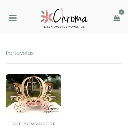
Ir
al
contenido
Portavelas
CORTE Y GRABADO LÁSER