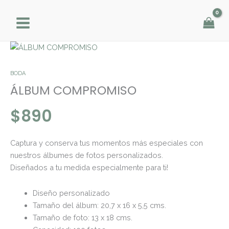
Ir
al
contenido
ÁLBUM
COMPROMISO
cantidad
BODA
ÁLBUM COMPROMISO
$
890
Captura y conserva tus momentos más especiales con
nuestros álbumes de fotos personalizados.
Diseñados a tu medida especialmente para ti!
Diseño personalizado
Tamaño del álbum: 20,7 x 16 x 5,5 cms.
Tamaño de foto: 13 x 18 cms.