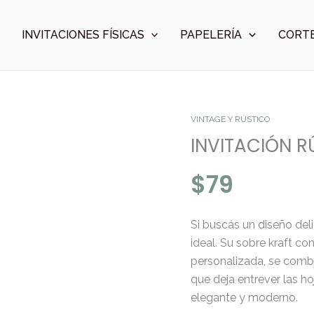
INVITACIONES FÍSICAS
PAPELERÍA
CORTE
INVITACIÓN
VINTAGE Y RÚSTICO
RÚSTICA
INVITACIÓN R
BOTÁNICA
$
79
cantidad
Si buscás un diseño deli
ideal. Su sobre kraft co
personalizada, se combi
que deja entrever las ho
elegante y moderno.