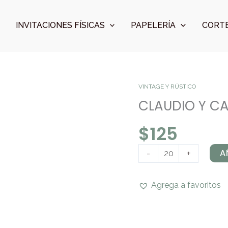
INVITACIONES FÍSICAS
PAPELERÍA
CORTE
CLAUDIO
VINTAGE Y RÚSTICO
Y
CLAUDIO Y C
CAROLINA
$
125
cantidad
A
-
+
Agrega a favoritos