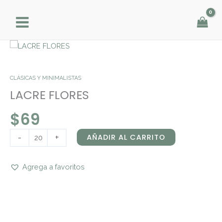
Ir
al
contenido
LACRE
FLORES
cantidad
CLÁSICAS Y MINIMALISTAS
LACRE FLORES
$
69
-
+
AÑADIR AL CARRITO
Agrega a favoritos