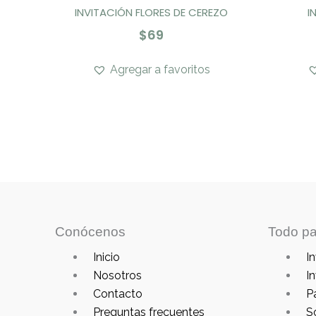
INVITACIÓN FLORES DE CEREZO
I
$
69
Agregar a favoritos
Conócenos
Todo pa
Main
Main
Inicio
In
Menu
Menu
Nosotros
In
Contacto
P
Preguntas frecuentes
S