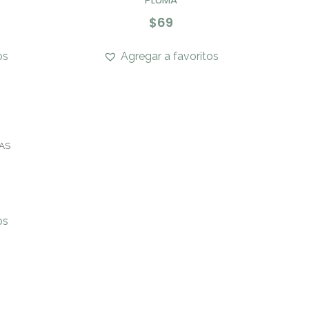
$
69
os
Agregar a favoritos
AS
os