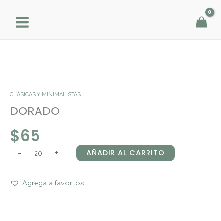
Ir
al
contenido
DORADO
cantidad
CLÁSICAS Y MINIMALISTAS
DORADO
$
65
-
+
AÑADIR AL CARRITO
Agrega a favoritos