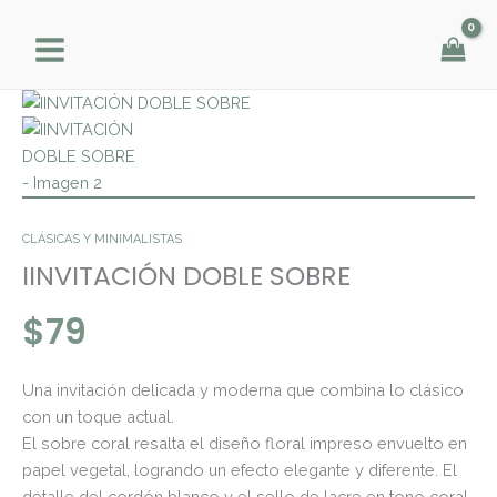
Ir
al
contenido
IINVITACIÓN
DOBLE
SOBRE
cantidad
CLÁSICAS Y MINIMALISTAS
IINVITACIÓN DOBLE SOBRE
$
79
Una invitación delicada y moderna que combina lo clásico
con un toque actual.
El sobre coral resalta el diseño floral impreso envuelto en
papel vegetal, logrando un efecto elegante y diferente. El
detalle del cordón blanco y el sello de lacre en tono coral