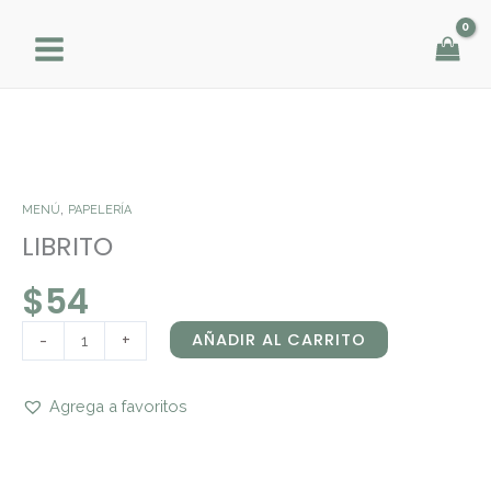
Ir
al
contenido
LIBRITO
cantidad
,
MENÚ
PAPELERÍA
LIBRITO
$
54
-
+
AÑADIR AL CARRITO
Agrega a favoritos