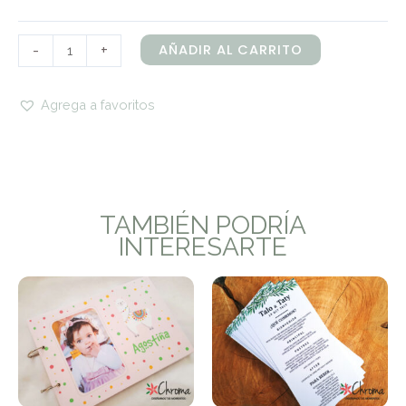
-
+
AÑADIR AL CARRITO
Agrega a favoritos
TAMBIÉN PODRÍA
INTERESARTE
Rango
de
precios:
desde
$990
hasta
$1.900