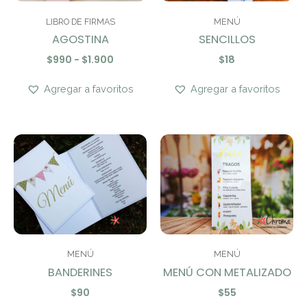
LIBRO DE FIRMAS
MENÚ
AGOSTINA
SENCILLOS
$
990
-
$
1.900
$
18
Agregar a favoritos
Agregar a favoritos
MENÚ
MENÚ
BANDERINES
MENÚ CON METALIZADO
$
90
$
55