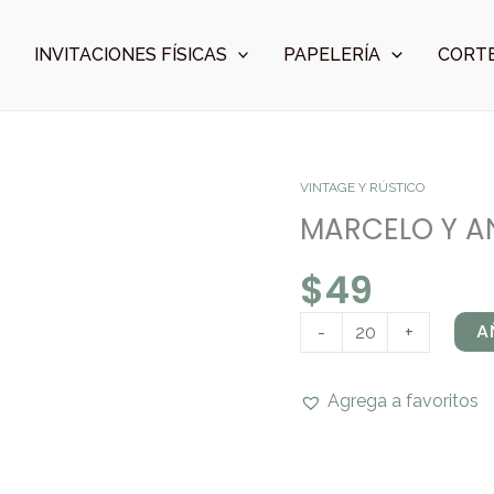
INVITACIONES FÍSICAS
PAPELERÍA
CORTE
MARCELO
VINTAGE Y RÚSTICO
Y
MARCELO Y A
ANGELA
$
49
cantidad
A
-
+
Agrega a favoritos