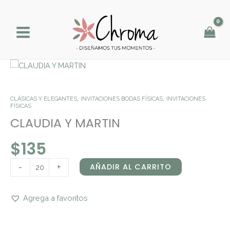
Ir
al
contenido
CLAUDIA
Y
MARTIN
,
,
CLÁSICAS Y ELEGANTES
INVITACIONES BODAS FÍSICAS
INVITACIONES
cantidad
FÍSICAS
CLAUDIA Y MARTIN
$
135
-
+
AÑADIR AL CARRITO
Agrega a favoritos