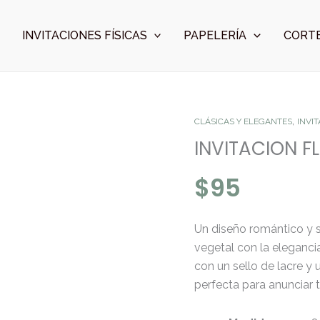
INVITACIONES FÍSICAS
PAPELERÍA
CORTE
,
INVITACION
CLÁSICAS Y ELEGANTES
INVI
FLORAL
INVITACION F
CON
$
95
LACRE
cantidad
Un diseño romántico y s
vegetal con la elegancia
con un sello de lacre y 
perfecta para anunciar t