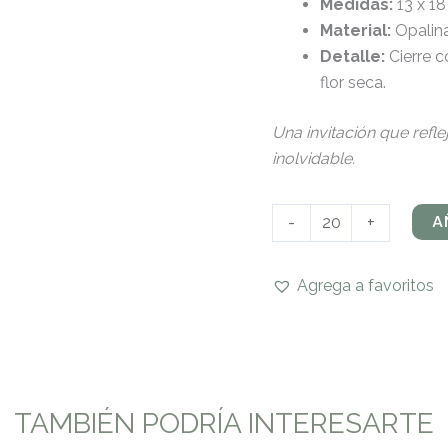
Medidas:
13 x 1
Material:
Opalina
Detalle:
Cierre c
flor seca.
Una invitación que refle
inolvidable.
A
-
+
Agrega a favoritos
TAMBIÉN PODRÍA INTERESARTE