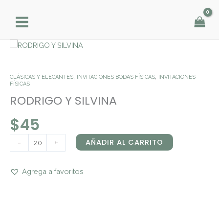
Ir
al
contenido
RODRIGO
Y
SILVINA
,
,
CLÁSICAS Y ELEGANTES
INVITACIONES BODAS FÍSICAS
INVITACIONES
cantidad
FÍSICAS
RODRIGO Y SILVINA
$
45
-
+
AÑADIR AL CARRITO
Agrega a favoritos