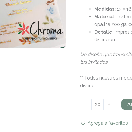
Medidas:
13 x 1
Material:
Invitac
opalina 200 gs. c
Detalle:
Impresió
distinción.
Un diseño que transmit
tus invitados.
** Todos nuestros model
diseño
A
-
+
Agrega a favoritos