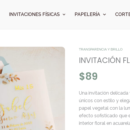
INVITACIONES FÍSICAS
PAPELERÍA
CORTE
INVITACIÓN
TRANSPARENCIA Y BRILLO
FLORAL
INVITACIÓN F
CELESTE
$
89
cantidad
Una invitación delicada
únicos con estilo y ele
papel vegetal con la lum
efecto sofisticado que 
interior floral en acuare