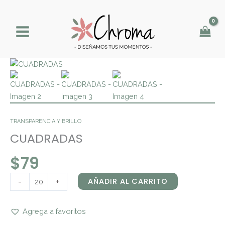
Ir
al
contenido
CUADRADAS
cantidad
TRANSPARENCIA Y BRILLO
CUADRADAS
$
79
-
+
AÑADIR AL CARRITO
Agrega a favoritos