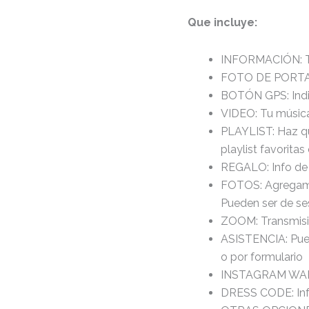
Que incluye:
INFORMACIÓN: Tod
FOTO DE PORTADA
BOTÓN GPS: Indic
VIDEO:
Tu músic
PLAYLIST: Haz qu
playlist favoritas
REGALO:
Info de
FOTOS:
Agregamo
Pueden ser de ses
ZOOM:
Transmisi
ASISTENCIA:
Pue
o por formulario
INSTAGRAM WALL:
DRESS CODE: Info