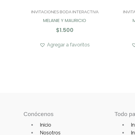
INVITACIONES BODA INTERACTIVA
INVIT
MELANIE Y MAURICIO
M
$
1.500
Agregar a favoritos
Conócenos
Todo pa
Main
Main
Inicio
In
Menu
Menu
Nosotros
In