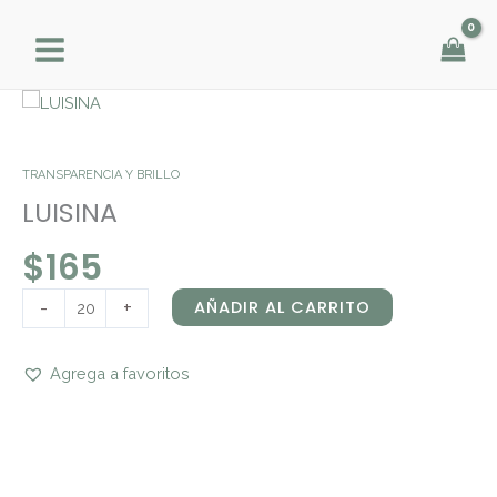
Ir
al
contenido
LUISINA
cantidad
TRANSPARENCIA Y BRILLO
LUISINA
$
165
-
+
AÑADIR AL CARRITO
Agrega a favoritos