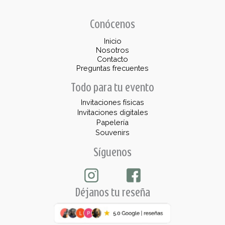
Conócenos
Inicio
Nosotros
Contacto
Preguntas frecuentes
Todo para tu evento
Invitaciones físicas
Invitaciones digitales
Papelería
Souvenirs
Síguenos
Déjanos tu reseña