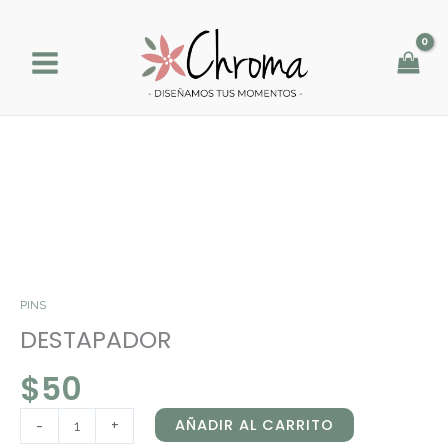
Ir
al
contenido
DESTAPADOR
cantidad
PINS
DESTAPADOR
$
50
-
+
AÑADIR AL CARRITO