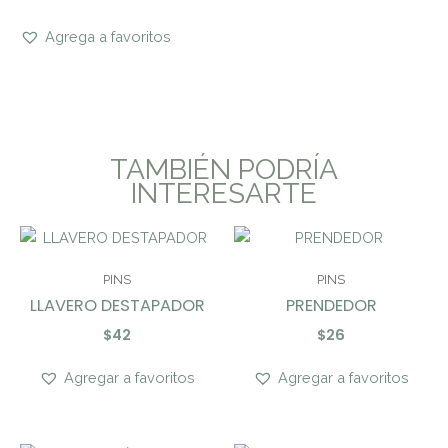
Agrega a favoritos
TAMBIÉN PODRÍA
INTERESARTE
PINS
PINS
LLAVERO DESTAPADOR
PRENDEDOR
$
42
$
26
Agregar a favoritos
Agregar a favoritos