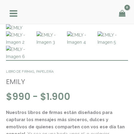
Ir
al
contenido
Rango
EMILY
de
cantidad
precios:
desde
$990
hasta
$1.900
,
LIBRO DE FIRMAS
PAPELERÍA
EMILY
$
990
-
$
1.900
Nuestros libros de firmas están diseñados para
capturar los mensajes más sinceros, dulces y
emotivos de quienes comparten con vos ese día tan
especial.
Ya sea en una boda, unos 15 o cualquier