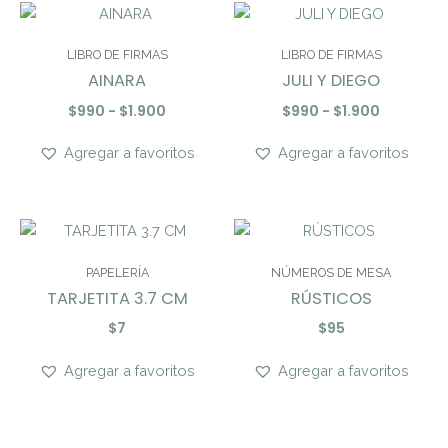
Rango
Rango
de
de
precios:
precios:
LIBRO DE FIRMAS
LIBRO DE FIRMAS
desde
desde
AINARA
JULI Y DIEGO
$990
$990
hasta
hasta
$
990
-
$
1.900
$
990
-
$
1.900
$1.900
$1.900
Agregar a favoritos
Agregar a favoritos
PAPELERÍA
NÚMEROS DE MESA
TARJETITA 3.7 CM
RÚSTICOS
$
7
$
95
Agregar a favoritos
Agregar a favoritos