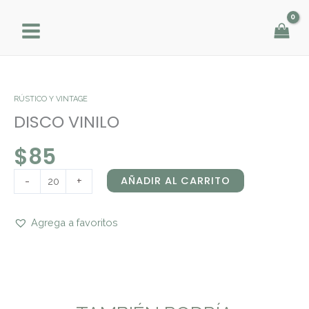
Ir
al
contenido
DISCO
VINILO
cantidad
RÚSTICO Y VINTAGE
DISCO VINILO
$
85
-
+
AÑADIR AL CARRITO
Agrega a favoritos