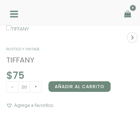
Ir
al
contenido
TIFFANY
cantidad
RÚSTICO Y VINTAGE
TIFFANY
$
75
-
+
AÑADIR AL CARRITO
Agrega a favoritos