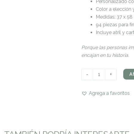
Personalizado co
Color a elección 
Medidas: 37 x 58
94 piezas para f
Incluye
atril y ca
Porque las personas imp
encajan en tu historia.
A
-
+
Agrega a favoritos