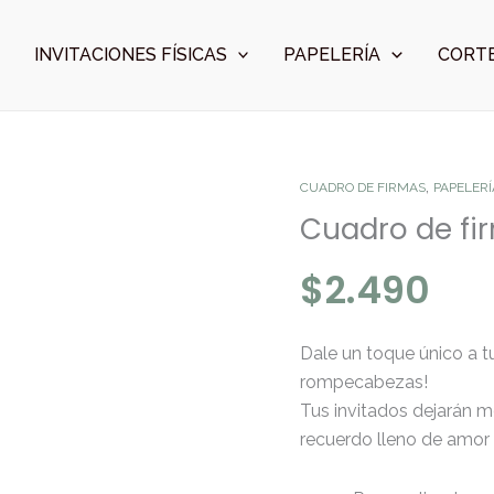
INVITACIONES FÍSICAS
PAPELERÍA
CORTE
,
Cuadro
CUADRO DE FIRMAS
PAPELERÍ
de
Cuadro de f
firmas
$
2.490
ROMPECABEZAS
cantidad
Dale un toque único a t
rompecabezas!
Tus invitados dejarán m
recuerdo lleno de amor