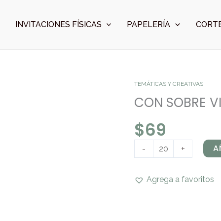
INVITACIONES FÍSICAS
PAPELERÍA
CORTE
CON
TEMÁTICAS Y CREATIVAS
SOBRE
CON SOBRE V
VIAJE
$
69
cantidad
A
-
+
Agrega a favoritos