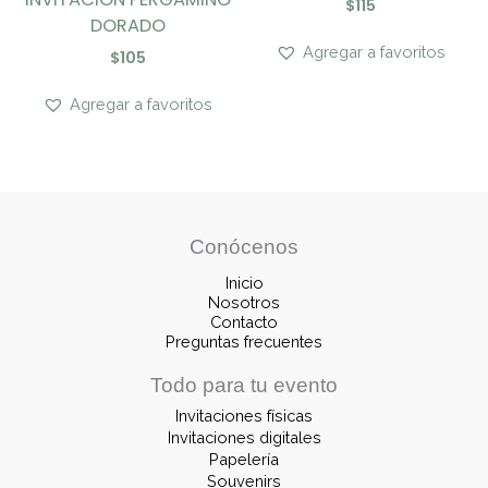
$
115
DORADO
Agregar a favoritos
$
105
Agregar a favoritos
Conócenos
Inicio
Nosotros
Contacto
Preguntas frecuentes
Todo para tu evento
Invitaciones físicas
Invitaciones digitales
Papelería
Souvenirs