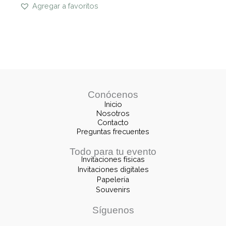
Agregar a favoritos
Conócenos
Inicio
Nosotros
Contacto
Preguntas frecuentes
Todo para tu evento
Invitaciones físicas
Invitaciones digitales
Papelería
Souvenirs
Síguenos