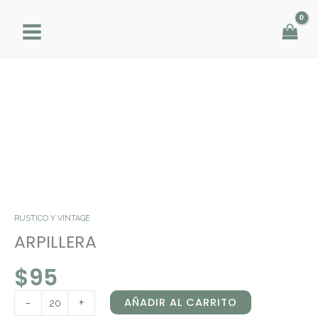
Ir
al
contenido
ARPILLERA
cantidad
RÚSTICO Y VINTAGE
ARPILLERA
$
95
-
+
AÑADIR AL CARRITO