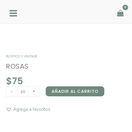
Ir
al
contenido
ROSAS
cantidad
RÚSTICO Y VINTAGE
ROSAS
$
75
-
+
AÑADIR AL CARRITO
Agrega a favoritos