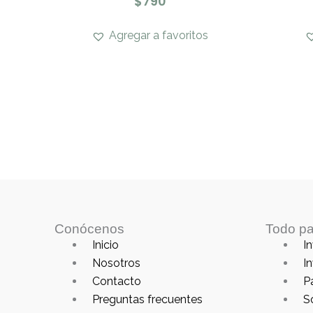
$
790
Agregar a favoritos
Conócenos
Todo pa
Main
Main
Inicio
In
Menu
Menu
Nosotros
In
Contacto
P
Preguntas frecuentes
S