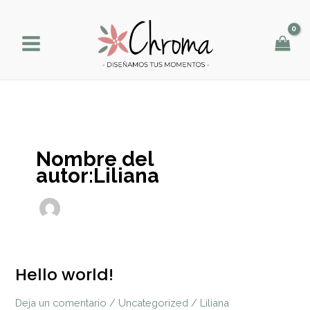
Ir
al
contenido
Nombre del
autor:Liliana
Hello world!
Hello
world!
Deja un comentario
/
Uncategorized
/
Liliana