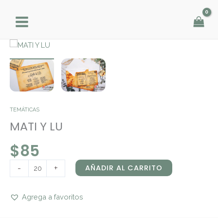
Ir
al
contenido
MATI
Y
LU
cantidad
TEMÁTICAS
MATI Y LU
$
85
-
+
AÑADIR AL CARRITO
Agrega a favoritos