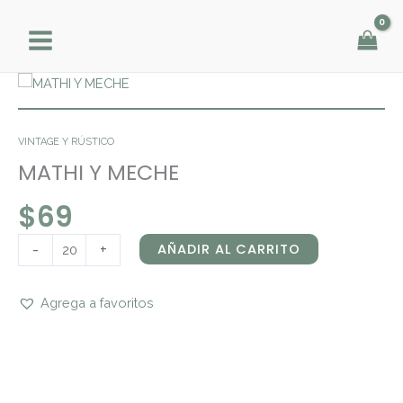
Ir
al
contenido
MATHI
Y
MECHE
VINTAGE Y RÚSTICO
cantidad
MATHI Y MECHE
$
69
-
+
AÑADIR AL CARRITO
Agrega a favoritos