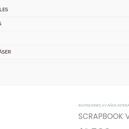
ALES
S
ÁSER
SCRAPBOOK
INVITACIONES XV AÑOS INTER
VINTAGE
SCRAPBOOK V
cantidad