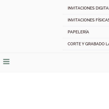
Ir
INVITACIONES DIGIT
al
contenido
INVITACIONES FÍSICA
PAPELERÍA
CORTE Y GRABADO L