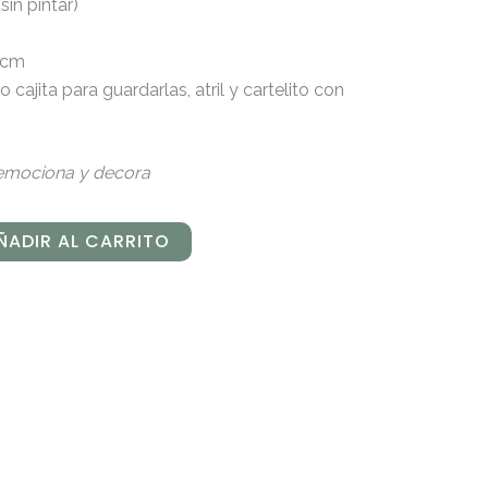
in pintar)
 cm
 o cajita para guardarlas,
atril y cartelito con
e emociona y decora
ÑADIR AL CARRITO