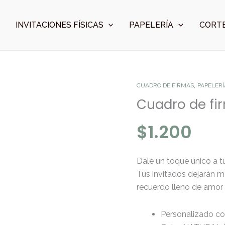
INVITACIONES FÍSICAS
PAPELERÍA
CORTE
,
Cuadro
CUADRO DE FIRMAS
PAPELERÍ
de
Cuadro de fi
firmas
$
1.200
MARIPOSA
NATURAL
cantidad
Dale un toque único a t
Tus invitados dejarán m
recuerdo lleno de amor
Personalizado co