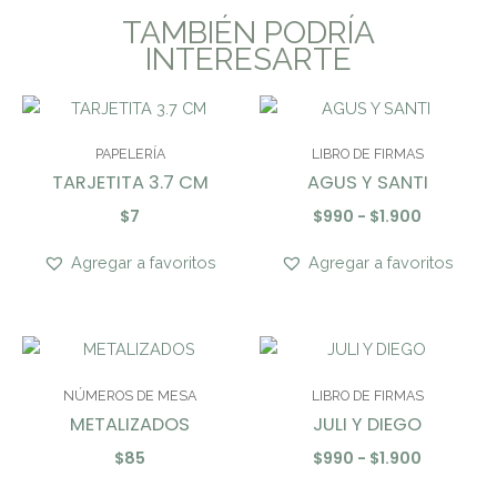
TAMBIÉN PODRÍA
INTERESARTE
Rango
de
precios:
PAPELERÍA
LIBRO DE FIRMAS
desde
TARJETITA 3.7 CM
AGUS Y SANTI
$990
hasta
$
7
$
990
-
$
1.900
$1.900
Agregar a favoritos
Agregar a favoritos
Rango
de
precios:
NÚMEROS DE MESA
LIBRO DE FIRMAS
desde
METALIZADOS
JULI Y DIEGO
$990
hasta
$
85
$
990
-
$
1.900
$1.900