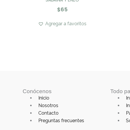
$
65
Agregar a favoritos
Conócenos
Todo pa
Main
Main
Inicio
In
Menu
Menu
Nosotros
In
Contacto
P
Preguntas frecuentes
S